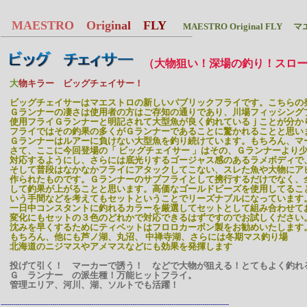
MA
E
S
T
R
O
O
r
i
g
i
n
a
l
F
L
Y
MAESTRO Original 
（大物狙い！深場の釣り！スロ
大
物キラー ビッグチェイサー！
ビッグチェイサーはマエストロの新しいパブリックフライです。こちらの
Ｇランナーの凄さは使用者の方はご存知の通りであり、川場フィッシングプ
使用フライＧランナーと明記されて大型魚が良く釣れているｊことが分か
フライではその釣果の多くがＧランナーであることに驚かれることと思い
Ｇランナーはルアーに負けない大型魚を釣り続けています。もちろん、マ
さて、ここに今回登場の「 ビッグチェイサー 」はその、Ｇランナーより
対応するようにし、さらには底光りするゴージャス感のあるラメボディで
そして普段はなかなかフライにアタックしてこない、スレた魚や大物にア
作られたものです。Ｇランナーのサブフライとして携行するだけでなく、
して釣果が上がることと思います。高価なゴールドビーズを使用してるこ
いう手間などを考えてもセットということでリーズナブルになっています
一日中コンスタントに釣れるカラーを厳選してセットとして組み合わせて
変化にもセットの３色のどれかで対応できるはずですのでお試しください
沈みを早くするためにティペットはフロロカーボン製をお勧めいたします
もちろん、他にも芦ノ湖、丸沼、 中禅寺湖、さらには冬期マス釣り場
北海道のニジマスやアメマスなどにも効果を発揮します
投げて引く！ マーカーで誘う！ などで大物が狙える！とてもよく釣
Ｇ ランナー の派生種！万能ヒットフライ。
管理エリア、河川、湖、ソルトでも活躍！
---------------------------------------------------------------------------------------------------------------