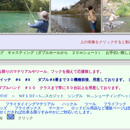
上の画像をクリックすると動画が見
グ キャスティング（ダブルホールから ２０ｍシュート） お手伝い致し
る限りのマテリアルやツール、フックを揃えて応援致します。
スイッチ ＃6 ＃8 ダブル＃8番まで３０機種前後、用意しております。
ダブルハンド ＃１０ クラスまで常に５０台以上を用意しております。
DT1F ～ WF１０F～S..
.
..スカジット シングル W.....シューティングヘッ
---------------------------------------------------------------------
フライタイイングマテリアル ハックル ツール フライフッ
イボックス マーカー ロッドビル用品など通販ページは設け
せくだされば出来る限りすみやかにご対応いたします。
らを
クリッ