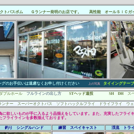
クトパスボム Ｇランナー発明のお店です。 高性能 オールＳｉＣガイ
ングのお手伝いは遠慮なくお申し付けください
タイイングテー
上の写真
ダブルホール
フルラインの出し方
STヘッド遠投
SH DH
ス
ンナー スーパーオクトパス ソフトハックルフライ ドライフライ ウェットフ
に欲しいものが手に入るよう品揃えをしています。また、充実したフライキ
フライラインを多数揃えております。
釣り シングルハンド
練習 スペイキャスト
渓流 トラ