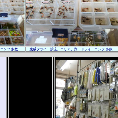
ニンフ
多数
完成フライ
渓流、エリア、湖 ドライ、ニンフ
多数
Ｆ