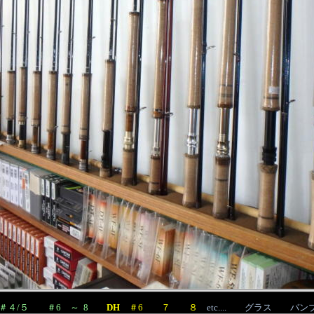
＃４/５
＃6 ～ 8
DH
＃6 ７ ８
etc.... グラス 