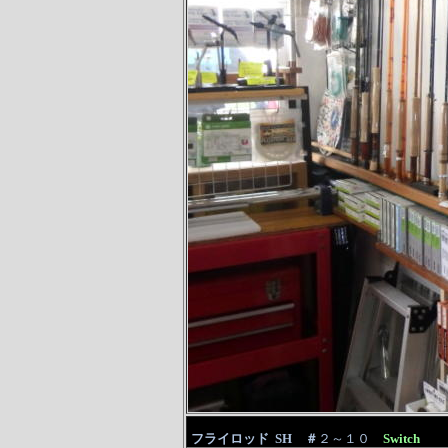
フライロッド SH
＃
２～１０
Switch