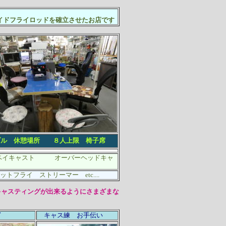
ドフライロッドを確立させたお店です
ブル 休憩場所 ８人上限 椅子席
ペイキャスト オーバーヘッドキャ
ライ ストリーマー etc....
ャスティングが出来るようにさまざまな
イ
キャス練 お手伝い