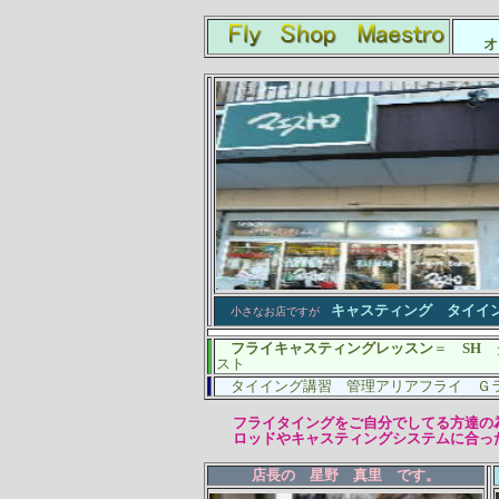
オ
キャスティング タイイ
小さなお店ですが
フライキャスティングレッスン
＝
SH
スト
タイイング講習 管理アリアフライ Ｇラ
フライタイングをご自分でしてる方達の為
ロッドやキャスティングシステムに合った
店長の 星野 真里 です。