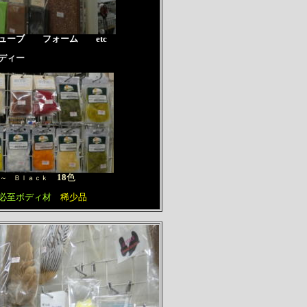
ューブ フォーム etc
ボディー
18
色
～ Ｂｌａｃｋ
必至ボディ材
稀少品