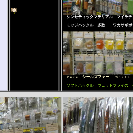
シンセティックマテリアル マイラチ
ミッジハックル 多数 ワカサギ
シールズファー
Ｐｕｒｅ
Ｗｈｉｔｅ 
ソフトハックル ウェットフライの 