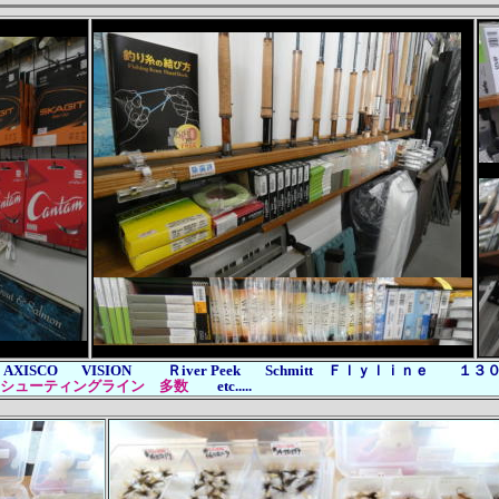
XISCO VISION Ｒiver Peek Schmitt Ｆｌｙｌｉｎｅ １３
シューティングライン 多数
etc.....