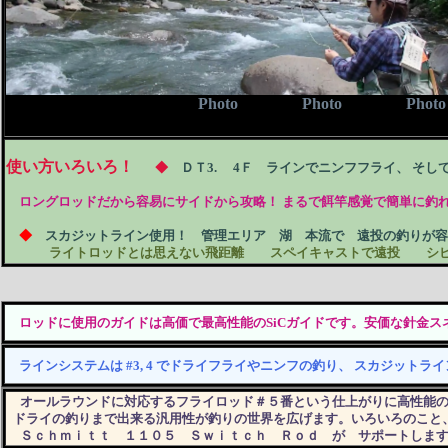
Photo Photo Photo
使い方いろいろ！
◆
ＤＴ3. 4Ｆ ラインでニンフフライ、 そし
ロングロッドだから容易に
サイドから攻略！ まるで餌竿感覚で簡単に釣
◆
スカジットライン使用！ 管理エリア 湖 本流で 遠投の釣りが容
ライトロッドとは思えない飛距離 スペイキャストで遠投 シビ
ロッドに使用のガイドは高価で最高性能のSiCガイドです。安価な針金ス
ラインシステムは #3, 4 でドライフライやニンフの釣り、 スカジッ
オールラウンドに対応するフライロッド＃５番という仕上がりに高性能
ドライの釣りまで出来る汎用性が釣りの世界を広げます。いろいろのこと
Ｓｃｈｍｉｔｔ １１０５ Ｓｗｉｔｃｈ Ｒｏｄ が サポートしま