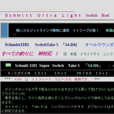
--
--------------------------------------------------------
Ｓｃｈｍｉｔｔ Ｕｌｔｒａ Ｌｉｇｈｔ Switch Rod
軽いスカジットラインで軽快に遠投 リトリーブが楽！
本流
；＠
Schmitt
1105
SwitchTake 5
「S4-D6]
オールラウンダ
すべての釣りに 神対応
！
渓 本流 ドライフライ ニンフ
--------------------------------------------------------------------
Schmitt 1105 Super
Switch Take 5
「S4-D6」
（ 
ＳｉＣガイドＷ １２ｘ１ １０ｘ１ PＫＴＳＧ １０ｘ１ TKT
***
1105 は １１フィート ５ピースの 略称です。
***
スイッチロッドを片手で振るとわかりますがとても重くて投げづらいもの
フライラインの
番手を落とし、ライン負荷を減らすことでシングルハンドで操作してみる
せます。
Ｓｃｈｍｉｔｔ Ｔake ５ は シングルハンドか＃４ ダブルハンド
に対応できます。