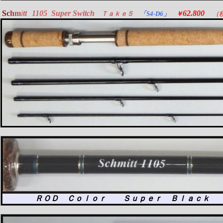
S
c
h
m
i
t
t
1105 Super Switch
62.800
Ｔａｋｅ５
「S4-D6」
￥
（
ＲＯＤ Ｃｏｌｏｒ Ｓｕｐｅｒ Ｂｌａｃｋ