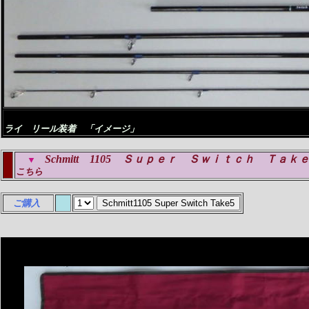
ライ リール装着 「イメージ」
Schmitt 1105 Ｓｕｐｅｒ Ｓｗｉｔｃｈ Ｔａｋ
▼
こちら
ご購入