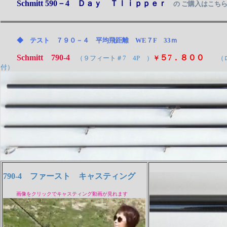
Schmitt 590－4 Ｄａｙ Ｔｌｉｐｐｅｒ
の ご購入はこち
◆ テスト ７９０－４ 平均飛距離 WE７F 33ｍ
Schmitt 790-4
５7．８００
（９フィート＃7 4P ）
￥
（
付）
790-4 ファースト キャスティング
画像をクリックでキャスティング動画が見れます