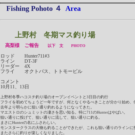
Fishing Pohoto ４
Area
上野村 冬期マス釣り場
高梨様 ご報告
以下 文 PHOTO
ロッド Hunter711#3
ライン DT-3F
リーダー 4X
フライ オクトパス、トトモービル
コメント
10月11、13日
上野村冬季ハコスチ釣り場のオープンイベントと3日目の釣行
フライを初めてちょうど一年ですが、何となくやるべきことが分かり始め、
去年より明らかに狙い通り釣れるようになってきた。
マエストロのシュミットの凄さを思い知る。特に711のHunterはやばい。
狙い通りに投げて、狙い通りに流して、狙い通りに釣る。
まさにHunterの名にふさわしい。
モンスタークラスの大物も釣ることができたが、これも狙い通りのラインに
またさらに釣りが楽しくなりました。