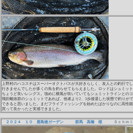
上野村のハコスチはスーパーオクトパスが大好きらしく、友人との釣行でし
行きませんでしたが多くの魚を釣らせてもらえました。ロッドはシュミット
ちょうど良いレングス。強めに横風が吹いていてもシュミットラインとのコ
飛距離抜群のシュミットであれば、他者より2、3歩後退した状態で釣りが
できると思いました。まだフライフィッシングを始めたばかりなのに高性能
買って良かったと実感できました。
２０２４ １０ 鹿島槍ガーデン 群馬 高橋 様
Ｓｃｈｍｉｔｔ