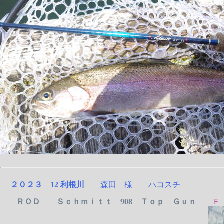
２０２３ 12 利根川
森田 様 ハコスチ
ＲＯＤ Ｓｃｈｍｉｔｔ 908 Ｔｏｐ Ｇｕｎ
Ｆｌ