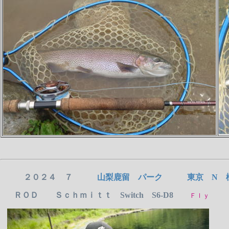
２０２４ ７
山梨鹿留 パーク 東京 N 
ＲＯＤ Ｓｃｈｍｉｔｔ Switch S6-D8
Ｆｌｙ