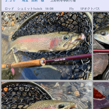
２ .２０ 埼玉 田村 様
上野村冬季釣り場
ロッド シュミットSwitch S6-D8 Fly SPオクトパス