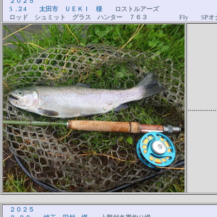
２０２５
5 .２4 太田市 ＵＥＫＩ 様
ロストルアーズ
ロッド シュミット グラス ハンター ７６３ Fly SP
...............
２０２５