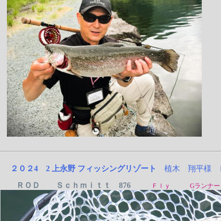
２０２4 2 上永野 フィッシングリゾート
植木 翔平様 
ＲＯＤ Ｓｃｈｍｉｔｔ 876
Ｆｌｙ Gランナー