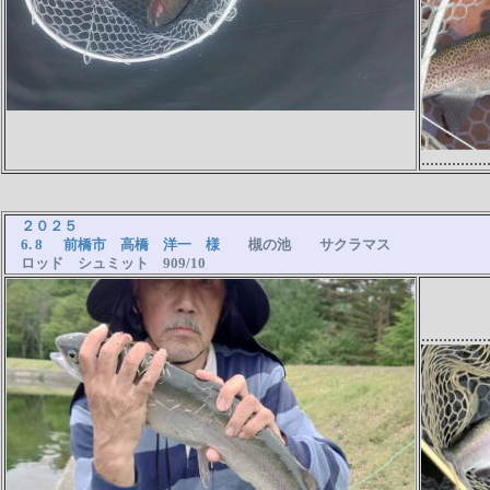
...............
２０２５
6. 8 前橋市 高橋 洋一 様
槻の池 サクラマス
ロッド シュミット 909/10
...............