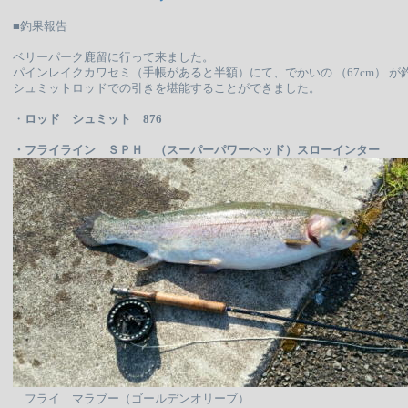
■釣果報告
ベリーパーク鹿留に行って来ました。
パインレイクカワセミ（手帳があると半額）にて、でかいの （67cm） が
シュミットロッドでの引きを堪能することができました。
・
ロッド シュミット 876
・フライライン ＳＰＨ （スーパーパワーヘッド）スローインター
フライ マラブー（ゴールデンオリーブ）