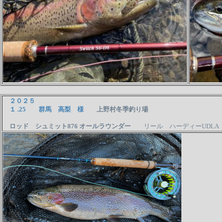
２０２５
１ .25 群馬 高梨 様
上野村冬季釣り場
ロッド シュミット876 オールラウンダー
リール ハーディーUD