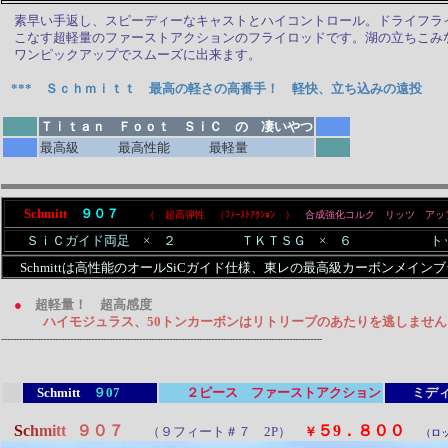
素早い手返し、スピーディーなキャストとハイコントロール。ドライフラ
こなす超軽量のファーストアクションのフライロッドです。湖の立ちこみ
ワンピックアップでスムーズに出来ます。
*** Ｓｃｈｍｉｔｔ 最高の軽さの高番手！ 軽快、立ち込みの遠投
Ｔｉｔａｎ Ｆｏｏｔ ＳｉＣ の 凄いやつ
最高級 最高性能 最軽量
Schmitt
９０７
（ 超高弾性 （ﾌｧｰｽﾄｱｸｼｮﾝ ）
合成強化コルク リッツ アッ
ＳｉＣガイド両足 × ２ ＴＫＴＳＧ × ６ トップ
Schmittは高性能のオールSiCガイド仕様、東レの最高級カーボンメ
●
超軽量！ 超高感度
ハイモジュラス、50トンカーボンはリトリーブのあたりを逃しません
-----------------------------------------------------------------------------------------------------------
Schmitt
９07
２ピース ファーストアクション
ミデ
S
c
h
m
i
t
t
９０７
５9．８００
（９フィート＃７ 2P）
￥
（ロ