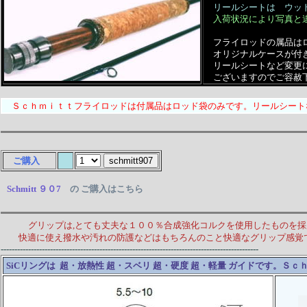
リールシートは
ウッ
入荷状況により写真と
フライロッドの属品は
オリジナルケースが付
リールシートなど変更
ございますのでご容赦
Ｓｃｈｍｉｔｔフライロッドは付属品はロッド袋のみです。リールシート
ご購入
Schmitt ９０7
の ご購入はこちら
グリップは,とても丈夫な１００％合成強化コルクを使用したものを
快適に使え撥水や汚れの防護などはもちろんのこと快適なグリップ感覚
----------------------------------------------------------------------------------------------
SiCリングは 超・放熱性 超・スベリ 超・硬度 超・軽量 ガイドです。