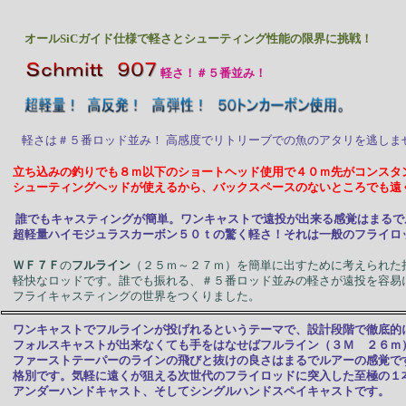
オールSiCガイド仕様で軽さとシューティング性能の限界に挑戦！
軽さ！＃５番並み！
軽さは＃５番ロッド並み！ 高感度でリトリーブでの魚のアタリを逃しま
立ち込みの釣りでも８ｍ以下のショートヘッド使用で４０ｍ先がコンスタン
シューティングヘッドが使えるから、バックスペースのないところでも遠
誰でもキャスティングが簡単。ワンキャストで遠投が出来る感覚はまるで
超軽量ハイモジュラスカーボン５０ｔの驚く軽さ！それは一般のフライロッ
ＷＦ７Ｆ
の
フルライン
（２５ｍ～２７ｍ）を簡単に出すために考えられた
軽快なロッドです。誰でも振れる、＃５番ロッド並みの軽さが遠投を容易
フライキャスティングの世界をつくりました。
ワンキャストでフルラインが投げれるというテーマで、設計段階で徹底的
フォルスキャストが出来なくても手をはなせばフルライン（３Ｍ ２６ｍ
ファーストテーパーのラインの飛びと抜けの良さはまるでルアーの感覚で
格別です。気軽に遠くが狙える次世代のフライロッドに突入した至極の１
アンダーハンドキャスト、そしてシングルハンドスペイキャストです。